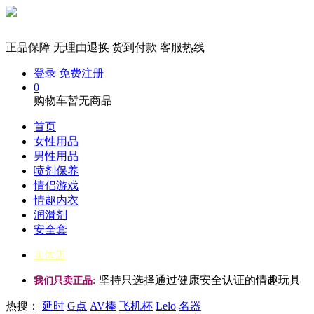
正品保障
无理由退换
货到付款
客服热线
登录
免费注册
0
购物车暂无商品
首页
女性用品
男性用品
喷剂保养
情侣游戏
情趣内衣
润滑剂
安全套
实体店
坚持只选择通过健康安全认证的情趣玩具
我们只卖正品:
热搜：
延时
G点
AV棒
飞机杯
Lelo
名器