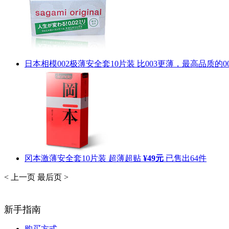
日本相模002极薄安全套10片装
比003更薄，最高品质的0
冈本激薄安全套10片装
超薄超贴
¥49元
已售出
64
件
< 上一页
最后页 >
新手指南
购买方式