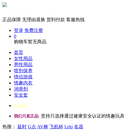
正品保障
无理由退换
货到付款
客服热线
登录
免费注册
0
购物车暂无商品
首页
女性用品
男性用品
喷剂保养
情侣游戏
情趣内衣
润滑剂
安全套
实体店
坚持只选择通过健康安全认证的情趣玩具
我们只卖正品:
热搜：
延时
G点
AV棒
飞机杯
Lelo
名器