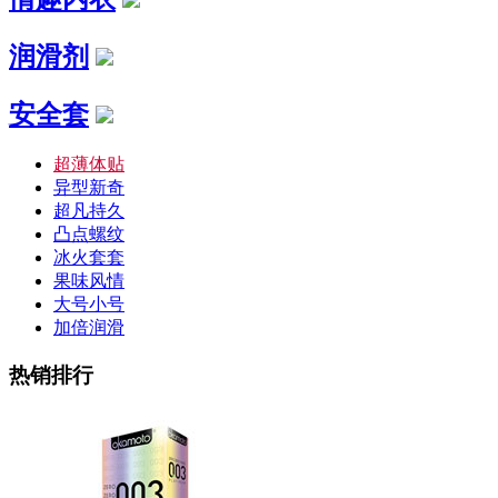
润滑剂
安全套
超薄体贴
异型新奇
超凡持久
凸点螺纹
冰火套套
果味风情
大号小号
加倍润滑
热销排行