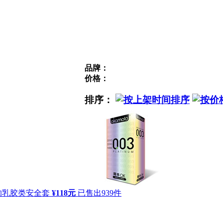
品牌：
价格：
排序：
薄的乳胶类安全套
¥118元
已售出
939
件